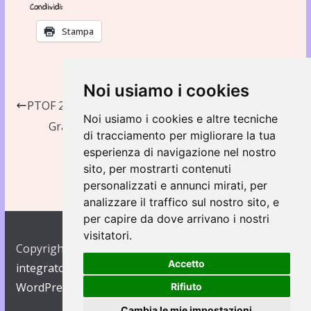
Condividi:
Stampa
Noi usiamo i cookies
PTOF 2022-2025
Noi usiamo i cookies e altre tecniche
Graduatoria Nido grandi 2024/2025 (al 06/02)
di tracciamento per migliorare la tua
esperienza di navigazione nel nostro
sito, per mostrarti contenuti
personalizzati e annunci mirati, per
analizzare il traffico sul nostro sito, e
per capire da dove arrivano i nostri
visitatori.
Copyright © 2026
Asilo Regina Margherita e Nido
Accetto
integrato Duemila coccole
. Creato con
ColorMag
and
WordPress
.
Rifiuto
Cambia le mie impostazioni