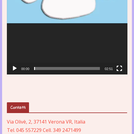
00:00
02:51
Contatti
Via Olivè, 2, 37141 Verona VR, Italia
Tel. 045 557229 Cell. 349 2471499