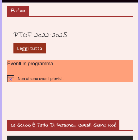
Archivi
PTOF 2022-2025
Leggi tutto
Eventi in programma
Non ci sono eventi previsti.
N
o
t
i
c
e
La Scuola È Fatta Di Persone… Questi Siamo Noi!
V