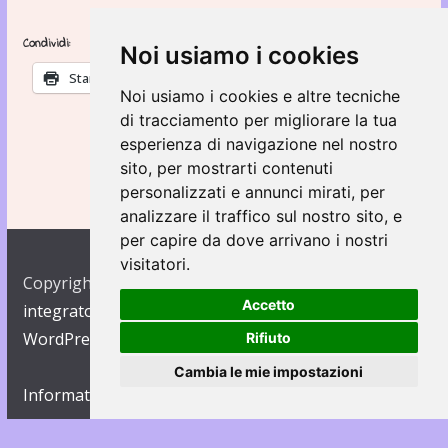
Condividi:
Noi usiamo i cookies
Stampa
Noi usiamo i cookies e altre tecniche
di tracciamento per migliorare la tua
esperienza di navigazione nel nostro
sito, per mostrarti contenuti
personalizzati e annunci mirati, per
analizzare il traffico sul nostro sito, e
per capire da dove arrivano i nostri
visitatori.
Copyright © 2026
Asilo Regina Margherita e Nido
Accetto
integrato Duemila coccole
. Creato con
ColorMag
and
WordPress
.
Rifiuto
Cambia le mie impostazioni
Informativa estesa sui Cookies
Update cookies preferences