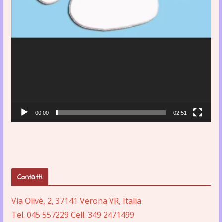
00:00
02:51
Contatti
Via Olivè, 2, 37141 Verona VR, Italia
Tel. 045 557229 Cell. 349 2471499