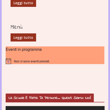
Leggi tutto
Menù
Leggi tutto
Eventi in programma
Non ci sono eventi previsti.
N
o
t
i
c
e
La Scuola È Fatta Di Persone… Questi Siamo Noi!
V