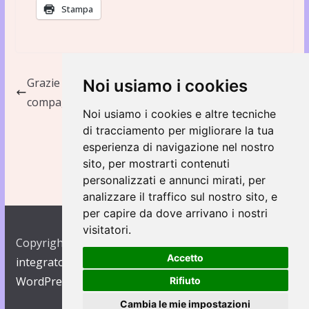
Stampa
Grazie a tutti per lo splendido pomeriggio in
Noi usiamo i cookies
compagnia
Noi usiamo i cookies e altre tecniche
Festa fine anno 2017
di tracciamento per migliorare la tua
esperienza di navigazione nel nostro
sito, per mostrarti contenuti
personalizzati e annunci mirati, per
analizzare il traffico sul nostro sito, e
per capire da dove arrivano i nostri
visitatori.
Copyright © 2026
Asilo Regina Margherita e Nido
Accetto
integrato Duemila coccole
. Creato con
ColorMag
and
WordPress
.
Rifiuto
Cambia le mie impostazioni